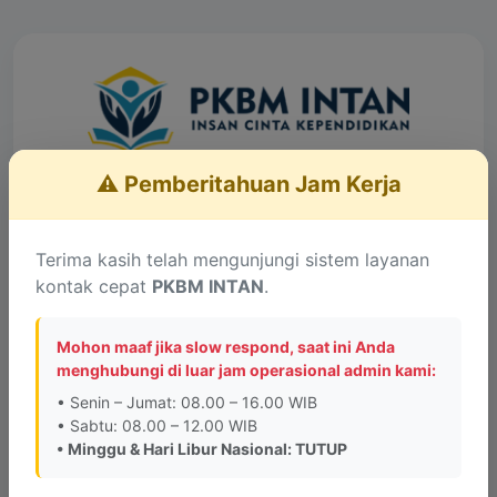
⚠️ Pemberitahuan Jam Kerja
Layanan Konsultasi
Lengkapi data untuk terhubung dengan Admin
Terima kasih telah mengunjungi sistem layanan
kontak cepat
PKBM INTAN
.
Informasi Penting:
PKBM INTAN tidak memiliki
kantor cabang di kota lain. Alamat kantor PKBM
Mohon maaf jika slow respond, saat ini Anda
INTAN hanya berada di
Jalan Pesona Raya, Perum
menghubungi di luar jam operasional admin kami:
Graha Pesona Blok A No. 6, Bandung
.
• Senin – Jumat: 08.00 – 16.00 WIB
• Sabtu: 08.00 – 12.00 WIB
• Minggu & Hari Libur Nasional: TUTUP
Saya menghubungi sebagai:
*