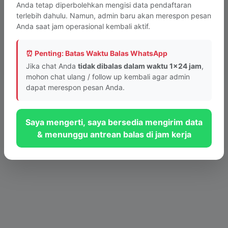
Anda tetap diperbolehkan mengisi data pendaftaran
terlebih dahulu. Namun, admin baru akan merespon pesan
Anda saat jam operasional kembali aktif.
Tombol tidak berfungsi? Lapor ke Webmaster
⏰ Penting: Batas Waktu Balas WhatsApp
© 2026 PKBM INTAN Bandung - Sistem Layanan Informasi Cepat
Jika chat Anda
tidak dibalas dalam waktu 1x24 jam
,
mohon chat ulang / follow up kembali agar admin
dapat merespon pesan Anda.
Saya mengerti, saya bersedia mengirim data
& menunggu antrean balas di jam kerja