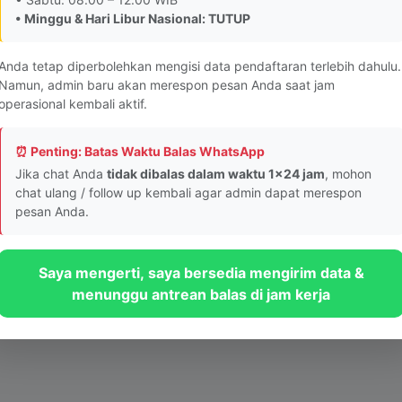
• Minggu & Hari Libur Nasional: TUTUP
Tombol tidak berfungsi? Lapor ke Webmaster
Anda tetap diperbolehkan mengisi data pendaftaran terlebih dahulu.
Namun, admin baru akan merespon pesan Anda saat jam
© 2026 PKBM INTAN Bandung - Sistem Layanan Informasi Cepat
operasional kembali aktif.
⏰ Penting: Batas Waktu Balas WhatsApp
Jika chat Anda
tidak dibalas dalam waktu 1x24 jam
, mohon
chat ulang / follow up kembali agar admin dapat merespon
pesan Anda.
Saya mengerti, saya bersedia mengirim data &
menunggu antrean balas di jam kerja