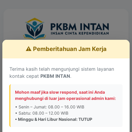
⚠️ Pemberitahuan Jam Kerja
Layanan Konsultasi
Lengkapi data untuk terhubung dengan Admin
Terima kasih telah mengunjungi sistem layanan
kontak cepat
PKBM INTAN
.
Informasi Penting:
PKBM INTAN tidak memiliki
kantor cabang di kota lain. Alamat kantor PKBM
Mohon maaf jika slow respond, saat ini Anda
INTAN hanya berada di
Jalan Pesona Raya, Perum
menghubungi di luar jam operasional admin kami:
Graha Pesona Blok A No. 6, Bandung
.
• Senin – Jumat: 08.00 – 16.00 WIB
• Sabtu: 08.00 – 12.00 WIB
• Minggu & Hari Libur Nasional: TUTUP
Saya menghubungi sebagai:
*