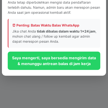
Anda tetap diperbolehkan mengisi data pendaftaran
terlebih dahulu. Namun, admin baru akan merespon pesan
Anda saat jam operasional kembali aktif.
Tombol tidak berfungsi? Lapor ke Webmaster
⏰ Penting: Batas Waktu Balas WhatsApp
© 2026 PKBM INTAN Bandung - Sistem Layanan Informasi Cepat
Jika chat Anda
tidak dibalas dalam waktu 1x24 jam
,
mohon chat ulang / follow up kembali agar admin
dapat merespon pesan Anda.
Saya mengerti, saya bersedia mengirim data
& menunggu antrean balas di jam kerja