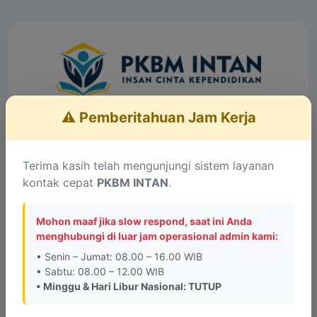
⚠️ Pemberitahuan Jam Kerja
Layanan Konsultasi
Lengkapi data untuk terhubung dengan Admin
Terima kasih telah mengunjungi sistem layanan
kontak cepat
PKBM INTAN
.
Informasi Penting:
PKBM INTAN tidak memiliki
kantor cabang di kota lain. Alamat kantor PKBM
Mohon maaf jika slow respond, saat ini Anda
INTAN hanya berada di
Jalan Pesona Raya, Perum
menghubungi di luar jam operasional admin kami:
Graha Pesona Blok A No. 6, Bandung
.
• Senin – Jumat: 08.00 – 16.00 WIB
• Sabtu: 08.00 – 12.00 WIB
• Minggu & Hari Libur Nasional: TUTUP
Saya menghubungi sebagai:
*