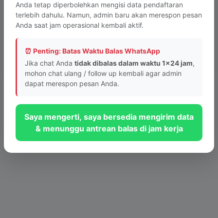
Anda tetap diperbolehkan mengisi data pendaftaran
terlebih dahulu. Namun, admin baru akan merespon pesan
Anda saat jam operasional kembali aktif.
Tombol tidak berfungsi? Lapor ke Webmaster
⏰ Penting: Batas Waktu Balas WhatsApp
© 2026 PKBM INTAN Bandung - Sistem Layanan Informasi Cepat
Jika chat Anda
tidak dibalas dalam waktu 1x24 jam
,
mohon chat ulang / follow up kembali agar admin
dapat merespon pesan Anda.
Saya mengerti, saya bersedia mengirim data
& menunggu antrean balas di jam kerja