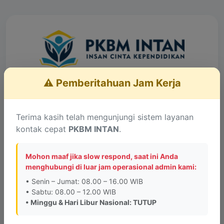
⚠️ Pemberitahuan Jam Kerja
Layanan Konsultasi
Lengkapi data untuk terhubung dengan Admin
Terima kasih telah mengunjungi sistem layanan
kontak cepat
PKBM INTAN
.
Informasi Penting:
PKBM INTAN tidak memiliki
kantor cabang di kota lain. Alamat kantor PKBM
Mohon maaf jika slow respond, saat ini Anda
INTAN hanya berada di
Jalan Pesona Raya, Perum
menghubungi di luar jam operasional admin kami:
Graha Pesona Blok A No. 6, Bandung
.
• Senin – Jumat: 08.00 – 16.00 WIB
• Sabtu: 08.00 – 12.00 WIB
• Minggu & Hari Libur Nasional: TUTUP
Saya menghubungi sebagai:
*