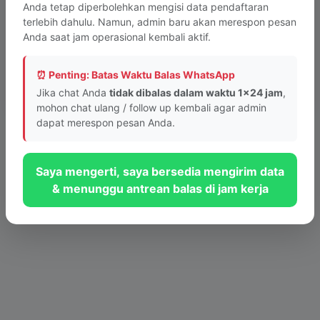
Anda tetap diperbolehkan mengisi data pendaftaran
terlebih dahulu. Namun, admin baru akan merespon pesan
Anda saat jam operasional kembali aktif.
Tombol tidak berfungsi? Lapor ke Webmaster
⏰ Penting: Batas Waktu Balas WhatsApp
© 2026 PKBM INTAN Bandung - Sistem Layanan Informasi Cepat
Jika chat Anda
tidak dibalas dalam waktu 1x24 jam
,
mohon chat ulang / follow up kembali agar admin
dapat merespon pesan Anda.
Saya mengerti, saya bersedia mengirim data
& menunggu antrean balas di jam kerja